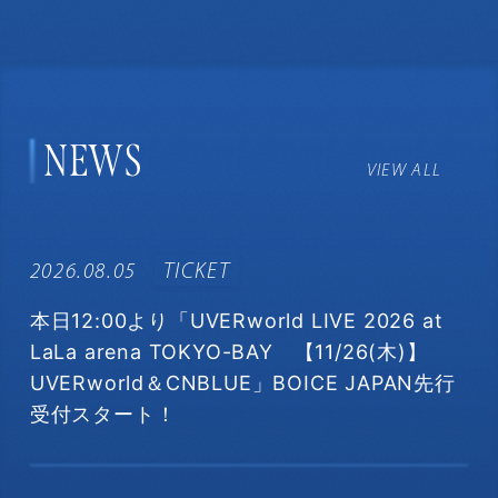
NEWS
VIEW ALL
2026.08.05
TICKET
本日12:00より「UVERworld LIVE 2026 at
LaLa arena TOKYO-BAY 【11/26(木)】
UVERworld＆CNBLUE」BOICE JAPAN先行
受付スタート！