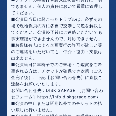
できません。個人の責任において厳重に管理し
てください。
■公演日当日に起こったトラブルは、必ずその
場で現地係員の方に各自で交渉し問題を解決し
てください。公演終了後にご連絡いただいても
事実確認ができませんので、対応できません。
■お客様有志による企画実行の許可が欲しい等
のご連絡をいただいても、仲介・協力・支援は
出来ません。
■公演当日に車椅子でのご来場・ご鑑賞をご希
望される方は、チケットが確保でき次第（ご入
金完了後）、下記【お問い合わせ先】に直接ご
連絡をお願いいたします。
お問い合わせ先：DISK GARAGE ［お問い合わ
せフォーム］
https://info.diskgarage.com/
■公演の中止または延期以外でのチケットの払
い戻しは行いません。