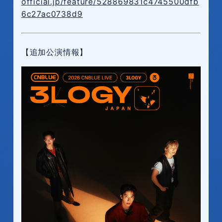
official.jp/feature/528869831c4745500dfb
6c27ac0738d9
【追加公演情報】