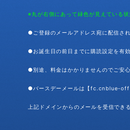
※丸が右側にあって緑色が見えている
●ご登録のメールアドレス宛に配信さ
●お誕生日の前日までに購読設定を有
●別途、料金はかかりませんのでご安
●バースデーメールは【fc.cnblue-of
上記ドメインからのメールを受信でき