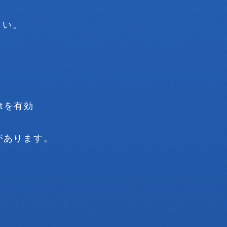
さい。
iptを有効
があります。